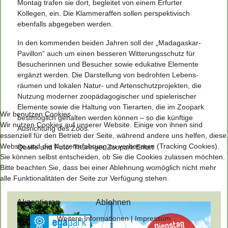
Montag trafen sie dort, begleitet von einem Erfurter
Kollegen, ein. Die Klammeraffen sollen perspektivisch
ebenfalls abgegeben werden.
In den kommenden beiden Jahren soll der „Madagaskar-
Pavillon“ auch um einen besseren Witterungsschutz für
Besucherinnen und Besucher sowie edukative Elemente
ergänzt wer­den. Die Darstellung von bedrohten Lebens­
räumen und lokalen Natur- und Artenschutzprojekten, die
Nutzung moderner zoopädago­gischer und spielerischer
Elemente sowie die Haltung von Tierarten, die im Zoopark
Wir benutzen Cookies
best­möglich gehalten werden können – so die künftige
Wir nutzen Cookies auf unserer Website. Einige von ihnen sind
Ausrichtung des Zoos.
essenziell für den Betrieb der Seite, während andere uns helfen, diese
Website und die Nutzererfahrung zu verbessern (Tracking Cookies).
Quelle und Foto: Thüringer Zoopark Erfurt
Sie können selbst entscheiden, ob Sie die Cookies zulassen möchten.
Bitte beachten Sie, dass bei einer Ablehnung womöglich nicht mehr
alle Funktionalitäten der Seite zur Verfügung stehen.
Akzeptieren
Ablehnen
Weitere Informationen
|
Impressum