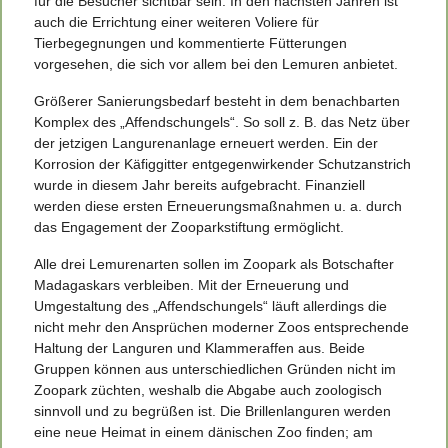
für die Besucher sichtbar sein. In den nächsten Jahren ist
auch die Errichtung einer weiteren Voliere für
Tierbegegnungen und kommentierte Fütterungen
vorgesehen, die sich vor allem bei den Lemuren anbietet.
Größerer Sanierungsbedarf besteht in dem benachbarten
Komplex des „Affendschungels“. So soll z. B. das Netz über
der jetzigen Langurenanlage erneuert werden. Ein der
Korrosion der Käfiggitter entgegenwirkender Schutzanstrich
wurde in diesem Jahr bereits aufgebracht. Finanziell
werden diese ersten Erneuerungsmaßnahmen u. a. durch
das Engagement der Zooparkstiftung ermöglicht.
Alle drei Lemurenarten sollen im Zoopark als Botschafter
Madagaskars verbleiben. Mit der Erneuerung und
Umgestaltung des „Affendschungels“ läuft allerdings die
nicht mehr den Ansprüchen moderner Zoos entsprechende
Haltung der Languren und Klammeraffen aus. Beide
Gruppen können aus unterschiedlichen Gründen nicht im
Zoopark züchten, weshalb die Abgabe auch zoologisch
sinnvoll und zu begrüßen ist. Die Brillenlanguren werden
eine neue Heimat in einem dänischen Zoo finden; am