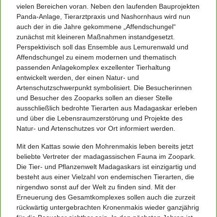
vielen Bereichen voran. Neben den laufenden Bauprojekten
Panda-Anlage, Tierarztpraxis und Nashornhaus wird nun
auch der in die Jahre gekommene „Affendschungel“
zunächst mit kleineren Maßnahmen instand­gesetzt.
Perspektivisch soll das Ensemble aus Lemurenwald und
Affendschungel zu einem modernen und thematisch
passenden Anlagekomplex exzellenter Tierhaltung
entwickelt werden, der einen Natur- und
Artenschutzschwerpunkt symbolisiert. Die Besucherinnen
und Besucher des Zooparks sollen an dieser Stelle
ausschließlich bedrohte Tierarten aus Madagaskar erleben
und über die Lebensraumzerstörung und Projekte des
Natur- und Artenschutzes vor Ort informiert werden.
Mit den Kattas sowie den Mohrenmakis leben bereits jetzt
beliebte Vertreter der mada­gassischen Fauna im Zoopark.
Die Tier- und Pflanzenwelt Madagaskars ist einzigartig und
besteht aus einer Vielzahl von endemischen Tierarten, die
nirgendwo sonst auf der Welt zu finden sind. Mit der
Erneuerung des Gesamtkomplexes sollen auch die zurzeit
rückwärtig untergebrachten Kronenmakis wieder ganzjährig