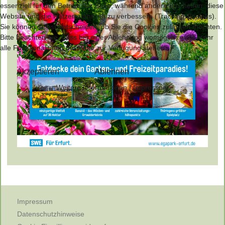
essenziell für den Betrieb der Seite, während andere uns helfen, diese
Website und die Nutzererfahrung zu verbessern (Tracking Cookies).
Sie können selbst entscheiden, ob Sie die Cookies zulassen möchten.
Bitte beachten Sie, dass bei einer Ablehnung womöglich nicht mehr
alle Funktionalitäten der Seite zur Verfügung stehen.
Akzeptieren
Ablehnen
Weitere Informationen
|
Impressum
Impressum
Datenschutzhinweise