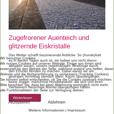
Zugefrorener Auenteich und
glitzernde Eiskristalle
Das Wetter schafft faszinierende Anblicke. So (hunde)kalt
Wir benutzen Cookies
es in diesen Tagen auch ist, wir haben uns nicht davon
Wir nutzen Cookies auf unserer Website. Einige von ihnen sind
abhalten lassen, unsere regelmäßigen Streifzüge durch
essenziell für den Betrieb der Seite, während andere uns helfen, diese
den Erfurter Norden zu machen. Dabei waren wir am
Website und die Nutzererfahrung zu verbessern (Tracking Cookies).
gestrigen Vormittag ziemlich allein: Kaum Spaziergänger,
Sie können selbst entscheiden, ob Sie die Cookies zulassen möchten.
keine Jogger, manchmal Hundebesitzer, die sich und ihren
Bitte beachten Sie, dass bei einer Ablehnung womöglich nicht mehr
Vierbeinern flauschige Mäntel übergezogen hatten.
alle Funktionalitäten der Seite zur Verfügung stehen.
Weiterlesen …
Akzeptieren
Ablehnen
Weitere Informationen
|
Impressum