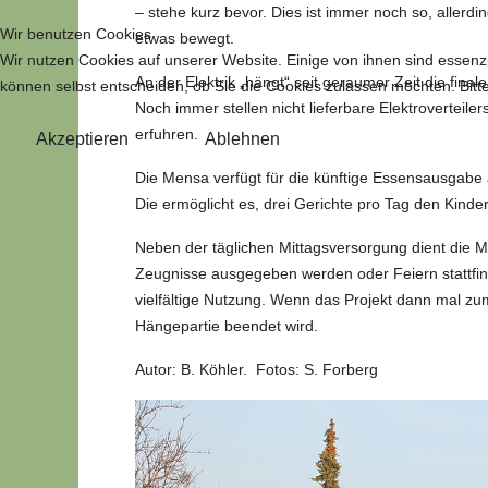
– stehe kurz bevor. Dies ist immer noch so, allerd
Wir benutzen Cookies
etwas bewegt.
Wir nutzen Cookies auf unserer Website. Einige von ihnen sind essenzi
An der Elektrik „hängt“ seit geraumer Zeit die final
können selbst entscheiden, ob Sie die Cookies zulassen möchten. Bitte
Noch immer stellen nicht lieferbare Elektroverteil
erfuhren.
Akzeptieren
Ablehnen
Die Mensa verfügt für die künftige Essensausgabe 
Die ermöglicht es, drei Gerichte pro Tag den Kinde
Neben der täglichen Mittagsversorgung dient die 
Zeugnisse ausgegeben werden oder Feiern stattfin
vielfältige Nutzung. Wenn das Projekt dann mal 
Hängepartie beendet wird.
Autor: B. Köhler. Fotos: S. Forberg