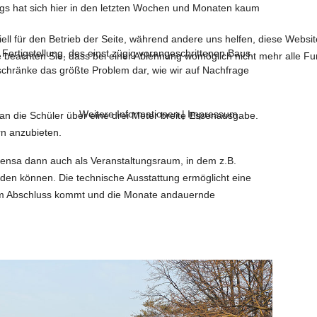
ings hat sich hier in den letzten Wochen und Monaten kaum
ell für den Betrieb der Seite, während andere uns helfen, diese Websi
e Fertigstellung, des einst zügig vorangeschrittenen Baus.
 beachten Sie, dass bei einer Ablehnung womöglich nicht mehr alle Fun
erschränke das größte Problem dar, wie wir auf Nachfrage
Weitere Informationen
|
Impressum
an die Schüler über eine drei Meter breite Essenausgabe.
rn anzubieten.
Mensa dann auch als Veranstaltungsraum, in dem z.B.
den können. Die technische Ausstattung ermöglicht eine
zum Abschluss kommt und die Monate andauernde