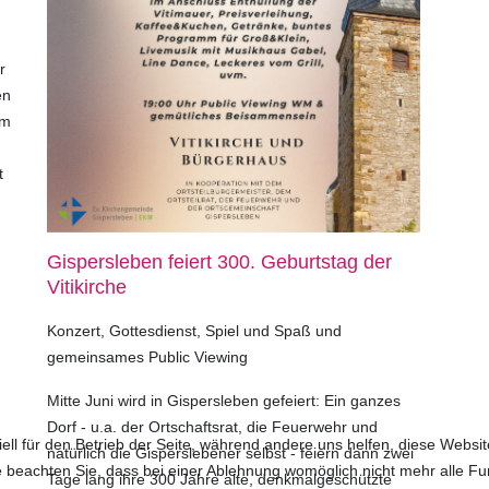
r
en
um
t
Gispersleben feiert 300. Geburtstag der
Vitikirche
Konzert, Gottesdienst, Spiel und Spaß und
gemeinsames Public Viewing
Mitte Juni wird in Gispersleben gefeiert: Ein ganzes
Dorf - u.a. der Ortschaftsrat, die Feuerwehr und
ell für den Betrieb der Seite, während andere uns helfen, diese Websi
natürlich die Gisperslebener selbst - feiern dann zwei
 beachten Sie, dass bei einer Ablehnung womöglich nicht mehr alle Fun
Tage lang ihre 300 Jahre alte, denkmalgeschützte