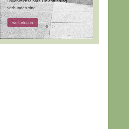
unverwechselbare Linienführung
verbunden sind.
weiterlesen